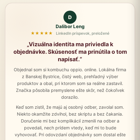
D
Dalibor Leng
★★★★★
LinkedIn príspevok, preložené
„Vizuálna identita ma priviedla k
objednávke. Skúsenosť ma prinútila o tom
napísať.“
Objednal som si kombuchu oppio. online. Lokálna firma
z Banskej Bystrice, čistý web, prehľadný výber
produktov a obal, pri ktorom som sa reálne zastavil.
Značka pôsobila premyslene ešte skôr, než čokoľvek
dorazilo.
Keď som zistil, že majú aj osobný odber, zavolal som.
Niekto okamžite zdvihol, bez skriptu a bez čakania.
Doručenie mi bez komplikácií zmenili na odber a
povedali, nech prídem vtedy, keď mi to bude
vyhovovať. Pri odovzdaní objednávky som dostal ešte