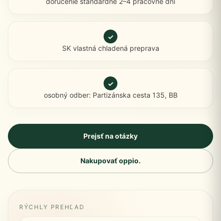
doručenie štandardne 2–4 pracovné dni
✓
SK vlastná chladená preprava
✓
osobný odber: Partizánska cesta 135, BB
Prejsť na otázky
Nakupovať oppio.
RÝCHLY PREHĽAD