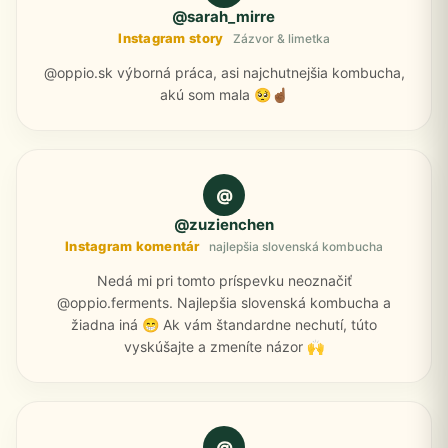
@sarah_mirre
Instagram story
Zázvor & limetka
@oppio.sk výborná práca, asi najchutnejšia kombucha,
akú som mala 🥺☝🏾
@
@zuzienchen
Instagram komentár
najlepšia slovenská kombucha
Nedá mi pri tomto príspevku neoznačiť
@oppio.ferments. Najlepšia slovenská kombucha a
žiadna iná 😁 Ak vám štandardne nechutí, túto
vyskúšajte a zmeníte názor 🙌
@