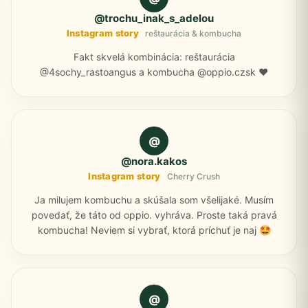
@trochu_inak_s_adelou
Instagram story
reštaurácia & kombucha
Fakt skvelá kombinácia: reštaurácia
@4sochy_rastoangus a kombucha @oppio.czsk ❤️
@
@nora.kakos
Instagram story
Cherry Crush
Ja milujem kombuchu a skúšala som všelijaké. Musím
povedať, že táto od oppio. vyhráva. Proste taká pravá
kombucha! Neviem si vybrať, ktorá príchuť je naj 🤩
@