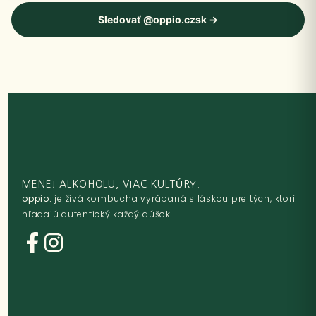
Sledovať @oppio.czsk →
MENEJ ALKOHOLU, VIAC KULTÚRY.
oppio.
je živá kombucha vyrábaná s láskou pre tých, ktorí
hľadajú autentický každý dúšok.