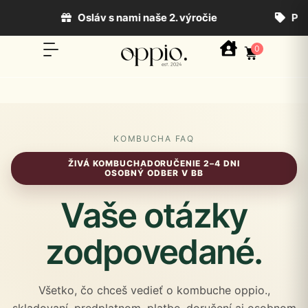
KY
Osláv s nami naše 2. výročie
Posledná ša
0
KOMBUCHA FAQ
ŽIVÁ KOMBUCHA
DORUČENIE 2–4 DNI
OSOBNÝ ODBER V BB
Vaše otázky
zodpovedané.
Všetko, čo chceš vedieť o kombuche oppio.,