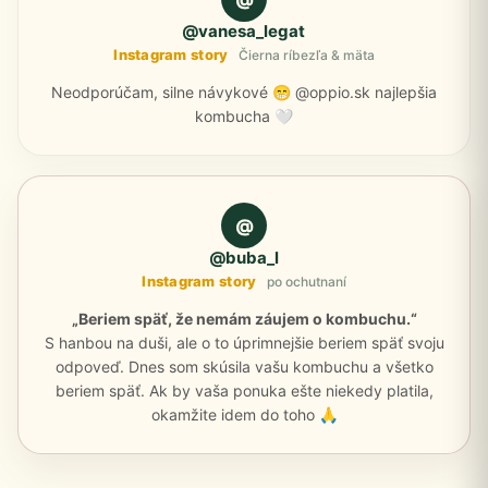
@vanesa_legat
Instagram story
Čierna ríbezľa & mäta
Neodporúčam, silne návykové 😁 @oppio.sk najlepšia
kombucha 🤍
@
@buba_l
Instagram story
po ochutnaní
„Beriem späť, že nemám záujem o kombuchu.“
S hanbou na duši, ale o to úprimnejšie beriem späť svoju
odpoveď. Dnes som skúsila vašu kombuchu a všetko
beriem späť. Ak by vaša ponuka ešte niekedy platila,
okamžite idem do toho 🙏